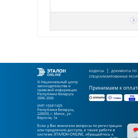
КОДЕКСЫ
ДОКУМЕНТЫ ПО
СПЕЦИАЛИЗИРОВАННЫЕ РЕСУ
© Национальный центр
законодательства и
Принимаем к оплат
правовой информации
Республики Беларусь
2006-2026
УНП 102411425
Республика Беларусь,
220030, г. Минск, ул.
Берсона, 1а
Если у Вас возникли вопросы по регистрации
или продлению доступа, а также работе в
системе ЭТАЛОН-ONLINE, обращайтесь к
pr