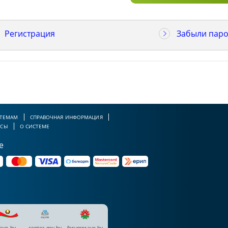
Регистрация
Забыли паро
 ТЕМАМ
СПРАВОЧНАЯ ИНФОРМАЦИЯ
РСЫ
О СИСТЕМЕ
е
avo.by
center.gov.by
forumpravo.by