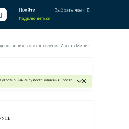
Выбрать язык
Войти
Подключиться
ризнании утратившим силу постановления Совета Министров БССР от 7 июля 1983 г. № 214»
и утратившим силу постановления Совета Министров БССР от 7 июля 1983 
РУСЬ