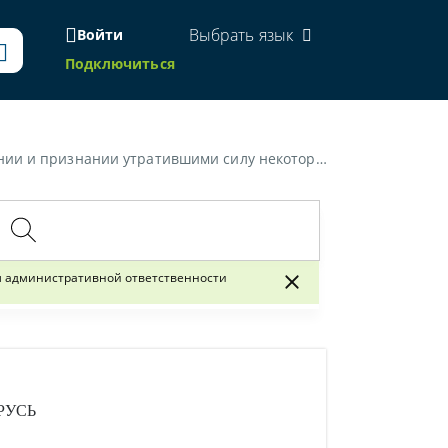
Выбрать язык
Войти
Подключиться
ьства Республики Беларусь по вопросам административной ответственности»
м административной ответственности
РУСЬ