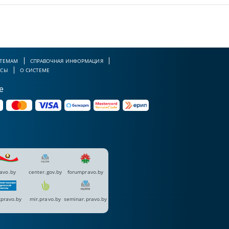
 ТЕМАМ
СПРАВОЧНАЯ ИНФОРМАЦИЯ
РСЫ
О СИСТЕМЕ
е
avo.by
center.gov.by
forumpravo.by
pravo.by
mir.pravo.by
seminar.pravo.by