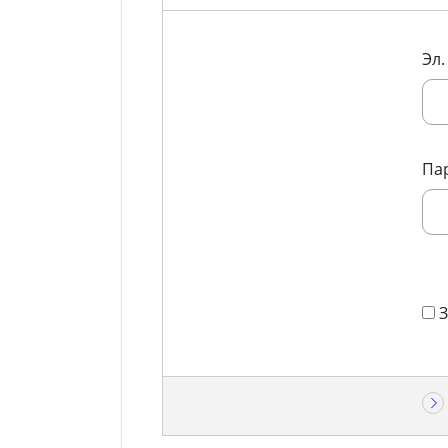
Эл.
Па