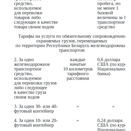
средство,
пробега, но
используемое
не менее 1
для перевозки
базовой
товаров либо
величины за 1
следующее в качестве
транспортное
товара своим ходом
средство
Тарифы на услуги по обязательному сопровождению
охраняемых грузов, перемещаемых
по территории Республики Беларусь железнодорожным
транспортом
2. За одно
каждые
0,6 доллара
железнодорожное
начатые
США (по курсу
транспортное
10 километров
Национального
средство,
тарифного
банка)
используемое
расстояния
для перевозки грузов
либо следующее
в качестве груза
своим ходом
3. За один 30- или 40-
»
»
футовый контейнер
4. За один 10- или 20-
»
0,24 доллара
футовый контейнер
США (по курсу
Национального