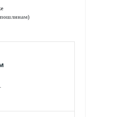
ке
 (пошлинам)
м
-