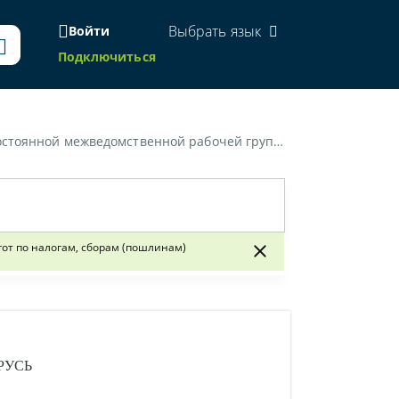
Выбрать язык
Войти
Подключиться
анных предложений об оптимизации льгот по налогам, сборам (пошлинам)»
от по налогам, сборам (пошлинам)
РУСЬ