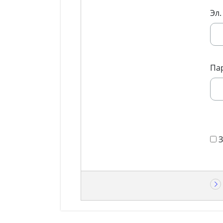
Эл.
Па