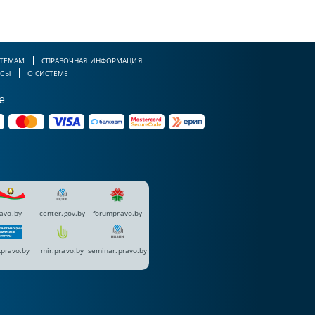
 ТЕМАМ
СПРАВОЧНАЯ ИНФОРМАЦИЯ
РСЫ
О СИСТЕМЕ
е
avo.by
center.gov.by
forumpravo.by
pravo.by
mir.pravo.by
seminar.pravo.by