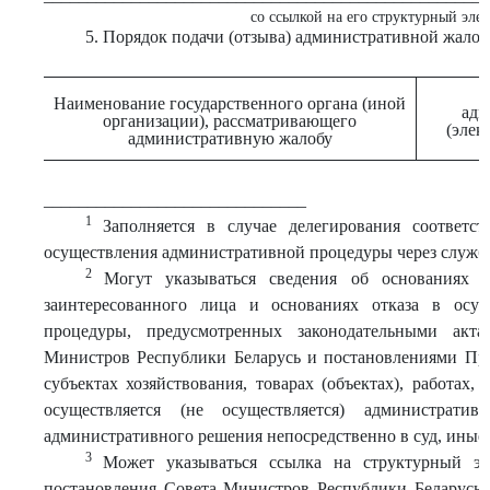
со ссылкой на его структурный эле
5. Порядок подачи (отзыва) административной жало
Наименование государственного органа (иной
адм
организации), рассматривающего
(элек
административную жалобу
______________________________
1
Заполняется в случае делегирования соответ
осуществления административной процедуры через службу
2
Могут указываться сведения об основаниях о
заинтересованного лица и основаниях отказа в осущ
процедуры, предусмотренных законодательными акта
Министров Республики Беларусь и постановлениями Пра
субъектах хозяйствования, товарах (объектах), работах,
осуществляется (не осуществляется) административ
административного решения непосредственно в суд, иные
3
Может указываться ссылка на структурный эле
постановления Совета Министров Республики Беларусь 