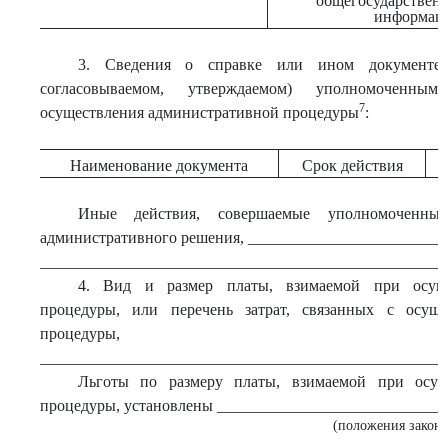
общегосударствен
информац
3. Сведения о справке или ином документе,
согласовываемом, утверждаемом) уполномоченны
7
осуществления административной процедуры
:
Наименование документа
Срок действия
Иные действия, совершаемые уполномоченн
административного решения, ________________________
___________________________________________________
4. Вид и размер платы, взимаемой при осуще
процедуры, или перечень затрат, связанных с осуще
процедуры,
___________________________________________________
Льготы по размеру платы, взимаемой при осущ
процедуры, установлены ____________________________
(положения законо
___________________________________________________