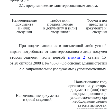
2.1. представляемые заинтересованным лицом:
Наименование
Требования,
Форма и пор
документа
предъявляемые
представле
и (или)
к документу и (или)
документа и 
3
сведений
сведениям
сведений
При подаче заявления в письменной либо устной
вправе потребовать от заинтересованного лица докумен
втором–седьмом части первой
пункта 2
статьи 15 З
от 28 октября 2008 г. № 433-З «Об основах административ
2.2. запрашиваемые (получаемые) уполномоченным о
Наименование госуд
организации, у которых
документ и (или) свед
информационного ресу
Наименование документа
уполномоченному орга
и (или) сведений
необходимые сведения
автоматизированн