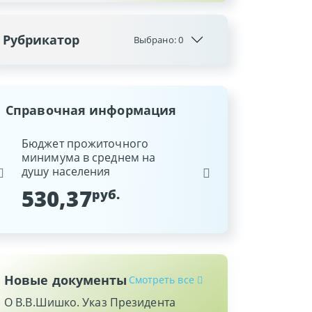
Рубрикатор
Выбрано:
0
Справочная информация
ина
Бюджет прожиточного
Ставка рефинансиров
минимума в среднем на
Национального банка
душу населения
Республики Беларусь
530,37
9,25
руб.
%
Новые документы
Смотреть все
О В.В.Шишко. Указ Президента