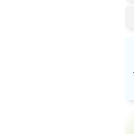
Базовая арендная велич
20,03
руб.