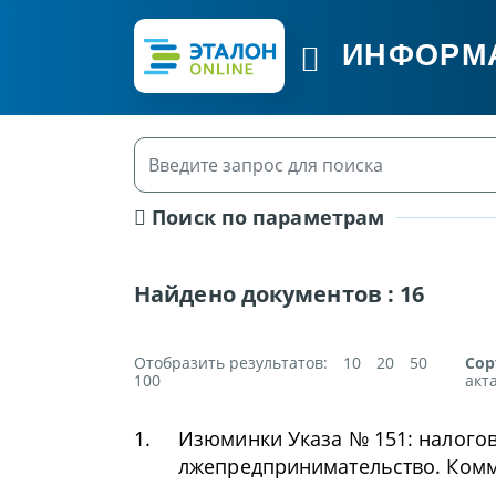
ИНФОРМ
Поиск по параметрам
Найдено документов :
16
Отобразить результатов:
10
20
50
Сор
100
акт
1.
Изюминки Указа № 151: налого
лжепредпринимательство. Ком