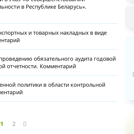
льности в Республике Беларусь».
нспортных и товарных накладных в виде
ентарий
о проведению обязательного аудита годовой
Базовая арендная велич
вой отчетности. Комментарий
20,03
руб.
енной политики в области контрольной
ментарий
1
2