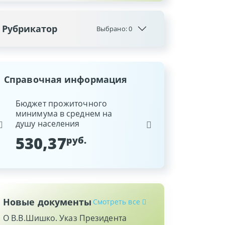
Рубрикатор
Выбрано:
0
Справочная информация
ина
Бюджет прожиточного
Ставка рефинансиров
минимума в среднем на
Национального банка
душу населения
Республики Беларусь
530,37
9,25
руб.
%
Новые документы
Смотреть все
О В.В.Шишко. Указ Президента