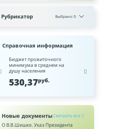
Рубрикатор
Выбрано:
0
Справочная информация
ина
Бюджет прожиточного
Ставка рефинансиров
минимума в среднем на
Национального банка
душу населения
Республики Беларусь
530,37
9,25
руб.
%
Новые документы
Смотреть все
О В.В.Шишко. Указ Президента