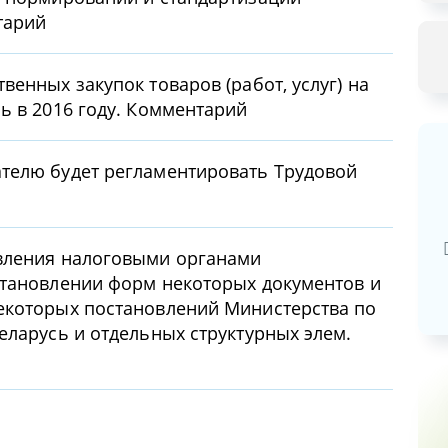
тарий
енных закупок товаров (работ, услуг) на
ь в 2016 году. Комментарий
телю будет регламентировать Трудовой
Базовая арендная велич
20,03
руб.
вления налоговыми органами
становлении форм некоторых документов и
екоторых постановлений Министерства по
еларусь и отдельных структурных элем.