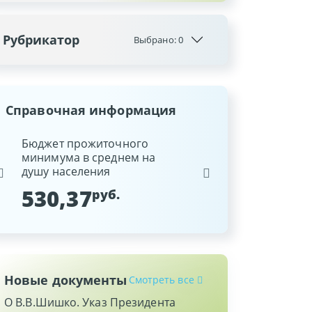
Рубрикатор
Выбрано:
0
Справочная информация
ина
Бюджет прожиточного
Ставка рефинансиров
минимума в среднем на
Национального банка
душу населения
Республики Беларусь
530,37
9,25
руб.
%
Новые документы
Смотреть все
О В.В.Шишко. Указ Президента