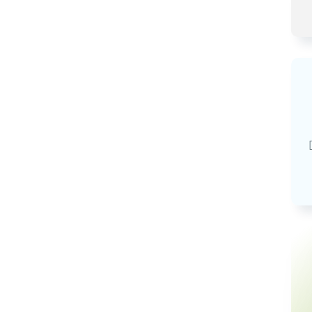
Базовая арендная велич
20,03
руб.