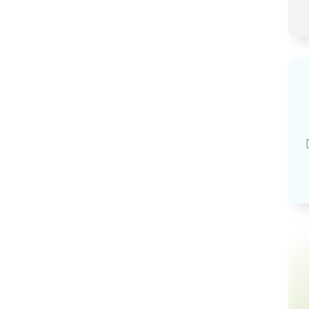
Базовая арендная велич
20,03
руб.