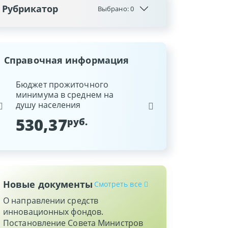
Рубрикатор
Выбрано:
0
Справочная информация
ина
Бюджет прожиточного
Ставка рефинансиров
минимума в среднем на
Национального банка
душу населения
Республики Беларусь
530,37
9,25
руб.
%
Новые документы
Смотреть все
О направлении средств
инновационных фондов.
Постановление Совета Министров