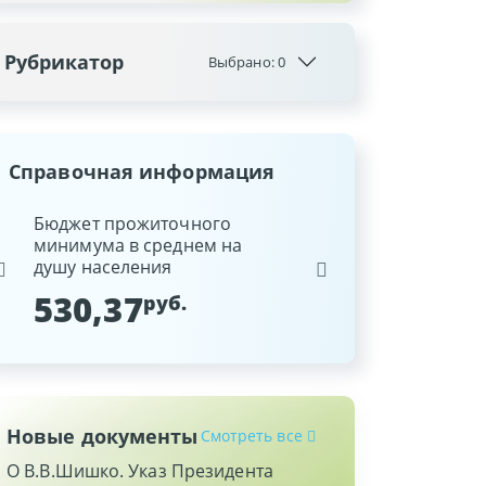
Рубрикатор
Выбрано:
0
Справочная информация
ина
Бюджет прожиточного
Ставка рефинансиров
минимума в среднем на
Национального банка
душу населения
Республики Беларусь
530,37
9,25
руб.
%
Новые документы
Смотреть все
О В.В.Шишко. Указ Президента