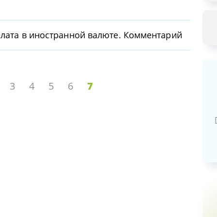
плата в иностранной валюте. Комментарий
3
4
5
6
7
Базовая арендная велич
20,03
руб.