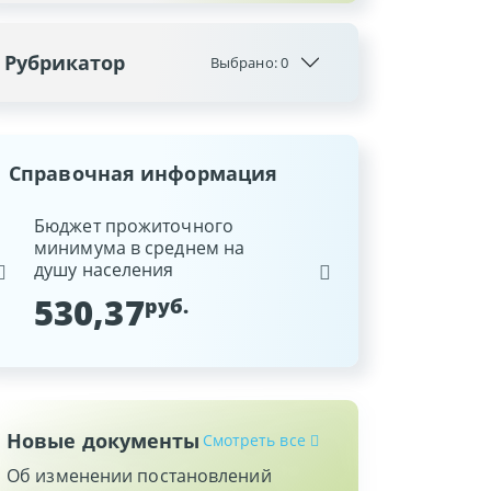
Рубрикатор
Выбрано:
0
Справочная информация
ина
Бюджет прожиточного
Ставка рефинансиров
минимума в среднем на
Национального банка
душу населения
Республики Беларусь
530,37
9,25
руб.
%
Новые документы
Смотреть все
Об изменении постановлений