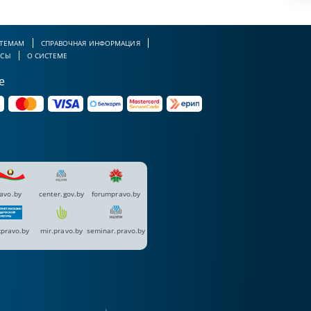
 ТЕМАМ
СПРАВОЧНАЯ ИНФОРМАЦИЯ
РСЫ
О СИСТЕМЕ
е
avo.by
center.gov.by
forumpravo.by
pravo.by
mir.pravo.by
seminar.pravo.by