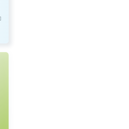
вка рефинансирования
Базовая величина
Б
ионального банка
45
руб.
публики Беларусь
,25
%