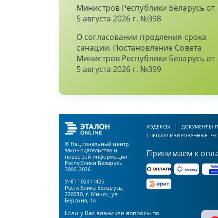
Министров Республики Беларусь от
5 августа 2026 г. №398
О согласовании продления срока
санации. Постановление Совета
Министров Республики Беларусь от
5 августа 2026 г. №399
КОДЕКСЫ
ДОКУМЕНТЫ П
СПЕЦИАЛИЗИРОВАННЫЕ РЕ
© Национальный центр
законодательства и
Принимаем к опл
правовой информации
Республики Беларусь
2006-2026
УНП 102411425
Республика Беларусь,
220030, г. Минск, ул.
Берсона, 1а
Если у Вас возникли вопросы по