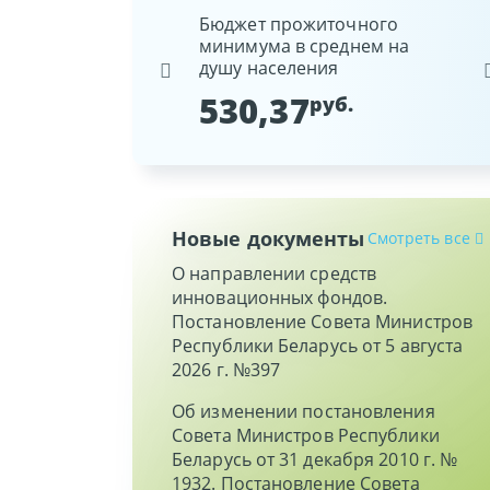
ая арендная величина
Бюджет прожиточного
Ста
минимума в среднем на
Нац
03
руб.
душу населения
Рес
530,37
9
руб.
Новые документы
Смотреть все
О направлении средств
инновационных фондов.
Постановление Совета Министров
Республики Беларусь от 5 августа
2026 г. №397
Об изменении постановления
Совета Министров Республики
Беларусь от 31 декабря 2010 г. №
1932. Постановление Совета