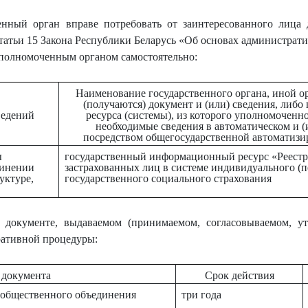
нный орган вправе потребовать от заинтересованного лица 
татьи 15 Закона Республики Беларусь «Об основах администрат
уполномоченным органом самостоятельно:
Наименование государственного органа, иной о
(получаются) документ и (или) сведения, либ
ведений
ресурса (системы), из которого уполномоченн
необходимые сведения в автоматическом и 
посредством общегосударственной автоматиз
ы
государственный информационный ресурс «Реестр
динении
застрахованных лиц в системе индивидуального (
уктуре,
государственного социального страхования
 документе, выдаваемом (принимаемом, согласовываемом, у
ративной процедуры:
 документа
Срок действия
а общественного объединения
три года