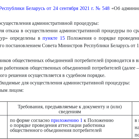
еспублики Беларусь от 24 сентября 2021 г. № 548
«Об админис
осуществления административной процедуры:
для отказа в осуществлении административной процедуры по с
дур» определены в
пункте 15
Положения о порядке проведени
о постановлением Совета Министров Республики Беларусь от 11 
ников общественных объединений потребителей (проводится в ви
и работников общественных объединений потребителей (далее –
ого решения осуществляется в судебном порядке.
еобходимые для осуществления административной процедуры:
нным лицом:
Требования, предъявляемые к документу и (или)
сведениям
по форме согласно
приложению 1
к Положению
в
о порядке проведения аттестации работника
н
общественного объединения потребителей
п