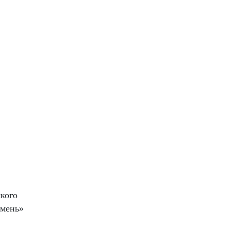
кого
амень»