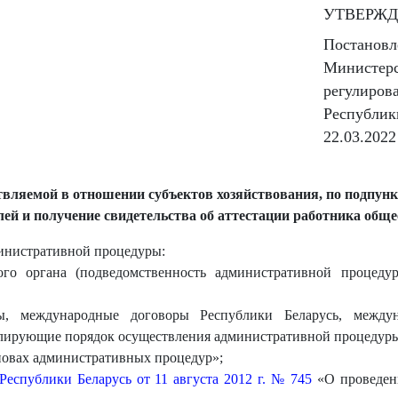
УТВЕРЖ
Постановл
Министерс
регулиров
Республик
22.03.202
вляемой в отношении субъектов хозяйствования, по подпункт
ей и получение свидетельства об аттестации работника общ
инистративной процедуры:
ого органа (подведомственность административной процеду
ы, международные договоры Республики Беларусь, между
гулирующие порядок осуществления административной процедур
овах административных процедур»;
еспублики Беларусь от 11 августа 2012 г. № 745
«О проведени