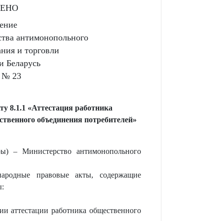
ДЕНО
ение
тва антимонопольного
ания и торговли
и Беларусь
2 № 23
у 8.1.1 «Аттестация работника
ественного объединения потребителей»
ры) – Министерство антимонопольного
народные правовые акты, содержащие
ы:
и аттестации работника общественного