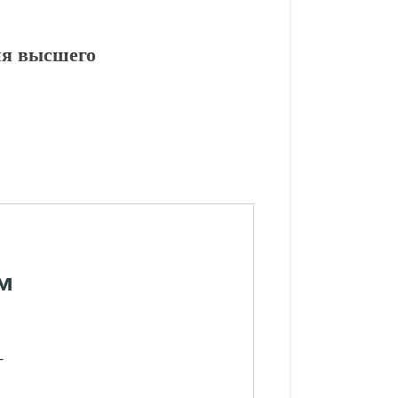
ия высшего
м
-