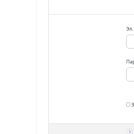
Эл.
Па