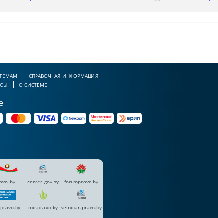
 ТЕМАМ
СПРАВОЧНАЯ ИНФОРМАЦИЯ
РСЫ
О СИСТЕМЕ
е
avo.by
center.gov.by
forumpravo.by
pravo.by
mir.pravo.by
seminar.pravo.by