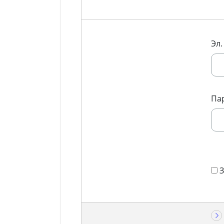
Эл.
Па