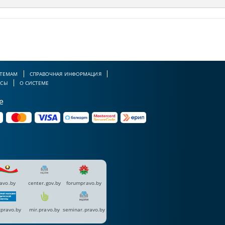
 ТЕМАМ
СПРАВОЧНАЯ ИНФОРМАЦИЯ
РСЫ
О СИСТЕМЕ
е
avo.by
center.gov.by
forumpravo.by
pravo.by
mir.pravo.by
seminar.pravo.by