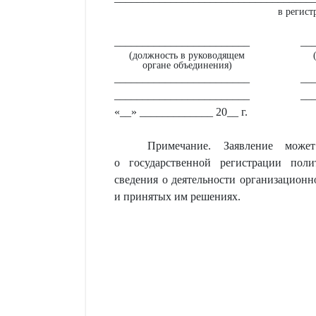
в регис
________________________
__
(должность в руководящем
органе объединения)
________________________
__
________________________
__
«__» _____________ 20__ г.
Примечание. Заявление може
о государственной регистрации пол
сведения о деятельности организационн
и принятых им решениях.