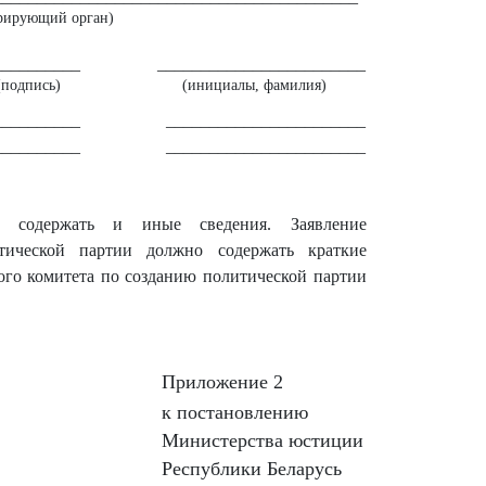
трирующий орган)
__________
________________________
(подпись)
(инициалы, фамилия)
__________
_______________________
__________
_______________________
т содержать и иные сведения. Заявление
итической партии должно содержать краткие
ого комитета по созданию политической партии
Приложение 2
к постановлению
Министерства юстиции
Республики Беларусь