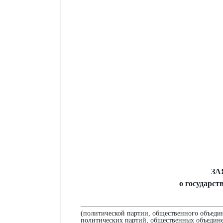
ЗА
о государст
___________________________________
(политической партии, общественного объеди
политических партий, общественных объедин