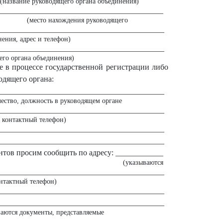
(название руководящего органа объединения)
__________________________________________
(место нахождения руководящего
__________________________________________
нения, адрес и телефон)
__________________________________________
его органа объединения)
 в процессе государственной регистрации либо
одящего органа:
__________________________________________
чество, должность в руководящем органе
__________________________________________
 контактный телефон)
__________________________________________
__________________________________________
нтов просим сообщить по адресу: ____________
(указываются
__________________________________________
онтактный телефон)
__________________________________________
__________________________________________
ваются документы, представляемые
__________________________________________