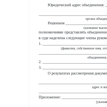
Юридический адрес объединения: 
___________________________________
органа объеди
Решением _____________________
(название высш
полномочиями представлять объединение
в суде наделены следующие члены руков
1. _________________________________
(фамилия, собственное имя, от
___________________________________
объединения,
2. _________________________________
3. _________________________________
О результатах рассмотрения докуме
___________________________________
адрес и к
___________________________________
Приложение: _______________________
(указы
___________________________________