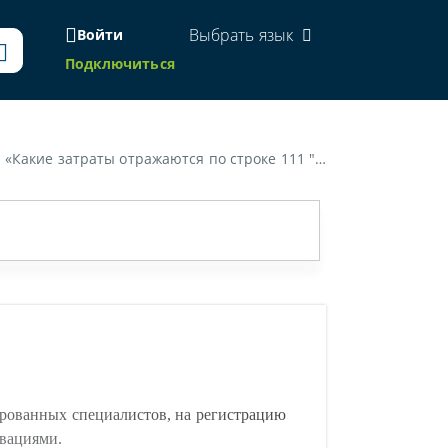
Выбрать язык
Войти
Подключиться
жаются по строке 111 "прочие затраты на инновации"?»
ированных специалистов, на регистрацию
овациями.