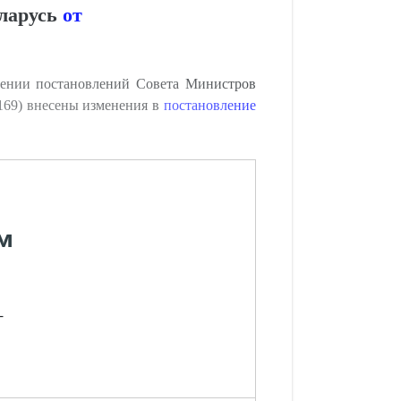
еларусь
от
ении постановлений Совета Министров
 169) внесены изменения в
постановление
м
-