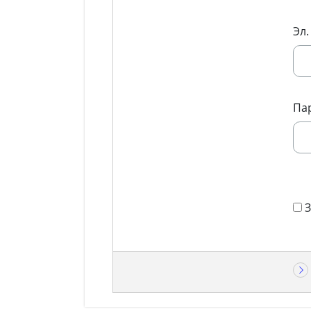
Эл.
Па