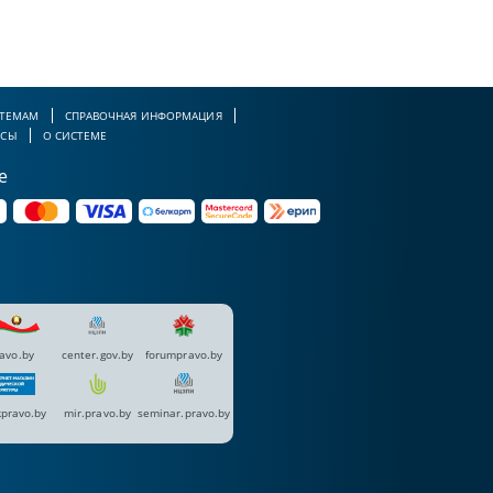
 ТЕМАМ
СПРАВОЧНАЯ ИНФОРМАЦИЯ
РСЫ
О СИСТЕМЕ
е
avo.by
center.gov.by
forumpravo.by
pravo.by
mir.pravo.by
seminar.pravo.by