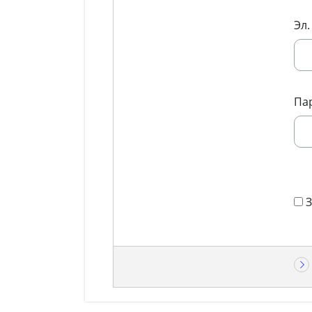
Эл.
Па