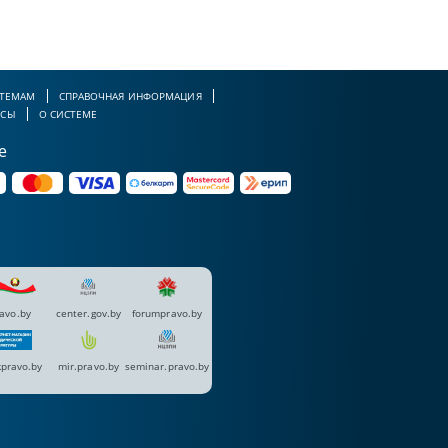
 ТЕМАМ
СПРАВОЧНАЯ ИНФОРМАЦИЯ
РСЫ
О СИСТЕМЕ
е
avo.by
center.gov.by
forumpravo.by
pravo.by
mir.pravo.by
seminar.pravo.by