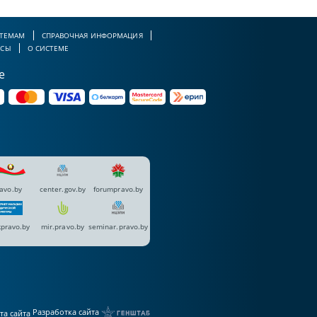
 ТЕМАМ
СПРАВОЧНАЯ ИНФОРМАЦИЯ
РСЫ
О СИСТЕМЕ
е
avo.by
center.gov.by
forumpravo.by
pravo.by
mir.pravo.by
seminar.pravo.by
Разработка сайта
та сайта