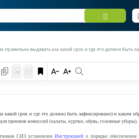
акой срок и где это должно быть зафиксировано) и каким образом списывать дежурную спецодежду в с/х организациях? Де
а какой срок и где это должно быть зафиксировано) и каким о
для приемов комиссий (халаты, куртки, обувь, головные уборы).
отников СИЗ установлен
Инструкцией
о порядке обеспечения 