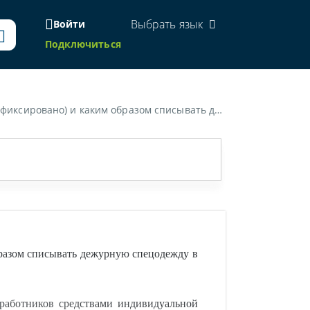
Выбрать язык
Войти
Подключиться
журная спецодежда для приемов комиссий (халаты, куртки, обувь, головные уборы).»
бразом списывать дежурную спецодежду в
работников средствами индивидуальной