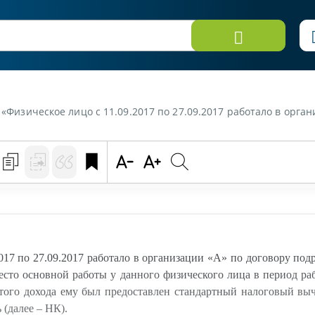
ору подряда. Его доход, полученный по договору подряда, составил 420 рублей. Так как место основной работы у данного физического лица в период работы по договору подряда отсутствовало, при исчислении подоходного 
017 по 27.09.2017 работало в организации «А» по договору под
место основной работы у данного физического лица в период ра
этого дохода ему был предоставлен стандартный налоговый вы
 (далее – НК).