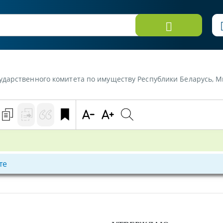
спублики Беларусь, Министерства сельского хозяйства и продовольствия Республики Беларусь от 15 апреля 2015 г. «Методические рек
те