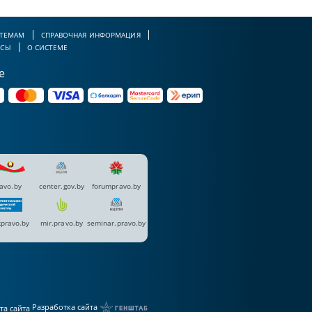
 ТЕМАМ
СПРАВОЧНАЯ ИНФОРМАЦИЯ
РСЫ
О СИСТЕМЕ
е
avo.by
center.gov.by
forumpravo.by
pravo.by
mir.pravo.by
seminar.pravo.by
Разработка сайта
та сайта