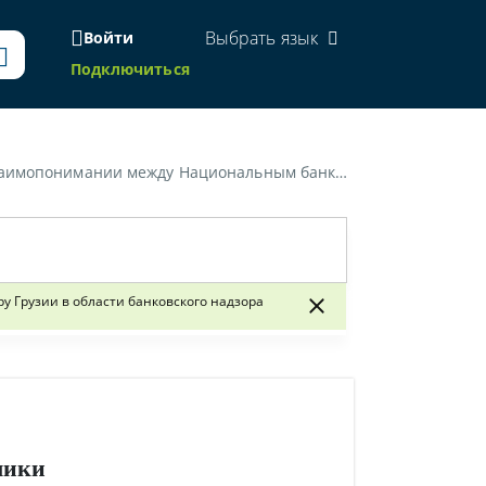
Выбрать язык
Войти
Подключиться
ентством по финансовому надзору Грузии в области банковского надзора»
 Грузии в области банковского надзора
лики