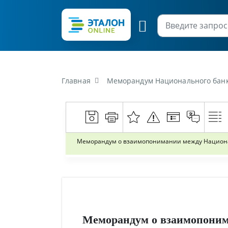
Главная
Меморандум Национального банка Республики Беларусь от
Меморандум о взаимопонимании между Националь
Меморандум о взаимопони