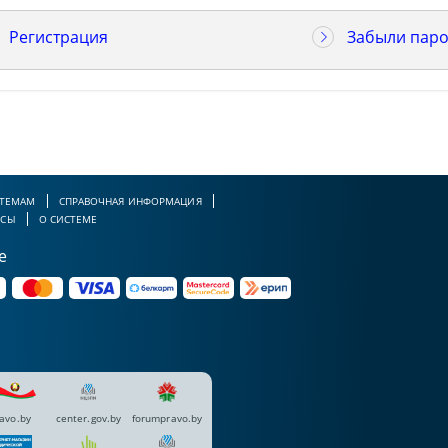
Регистрация
Забыли паро
 ТЕМАМ
СПРАВОЧНАЯ ИНФОРМАЦИЯ
РСЫ
О СИСТЕМЕ
е
avo.by
center.gov.by
forumpravo.by