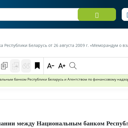
 26 августа 2009 г. «Меморандум о взаимопонимании между Национальным банком Республики Беларусь и Аг
ным банком Республики Беларусь и Агентством по финансовому надзору
мании между Национальным банком Респуб