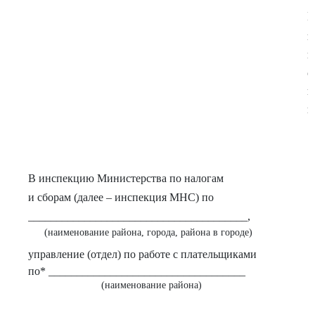
П
к
в
ф
н
н
В инспекцию Министерства по налогам
и сборам (далее – инспекция МНС) по
_______________________________________,
(наименование района, города, района в городе)
управление (отдел) по работе с плательщиками
по* ___________________________________
(наименование района)