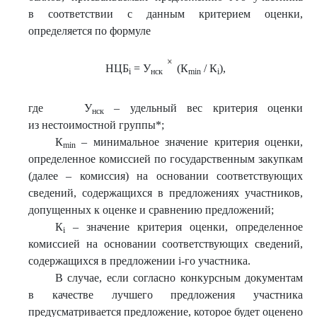
в соответствии с данным критерием оценки,
определяется по формуле
НЦБ
= У
(К
/ К
),
i
нск
min
i
где У
– удельный вес критерия оценки
нск
из нестоимостной группы*;
К
– минимальное значение критерия оценки,
min
определенное комиссией по государственным закупкам
(далее – комиссия) на основании соответствующих
сведений, содержащихся в предложениях участников,
допущенных к оценке и сравнению предложений;
К
– значение критерия оценки, определенное
i
комиссией на основании соответствующих сведений,
содержащихся в предложении i-го участника.
В случае, если согласно конкурсным документам
в качестве лучшего предложения участника
предусматривается предложение, которое будет оценено