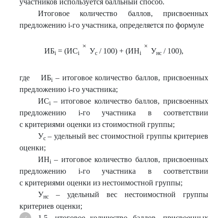
участников используется балльный способ.
Итоговое количество баллов, присвоенных
предложению i-го участника, определяется по формуле
ИБ
= (ИС
У
/ 100) + (ИН
У
/ 100),
і
і
с
і
нс
где ИБ
– итоговое количество баллов, присвоенных
i
предложению i-го участника;
ИС
– итоговое количество баллов, присвоенных
i
предложению i-го участника в соответствии
с критериями оценки из стоимостной группы;
У
– удельный вес стоимостной группы критериев
с
оценки;
ИН
– итоговое количество баллов, присвоенных
i
предложению i-го участника в соответствии
с критериями оценки из нестоимостной группы;
У
– удельный вес нестоимостной группы
нс
критериев оценки;
1.5. итоговое количество баллов, присвоенных