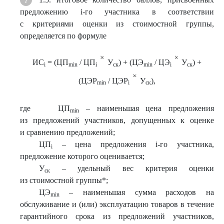
предложению i-го участника в соответствии
с критериями оценки из стоимостной группы,
определяется по формуле
ИС
= (ЦП
/ ЦП
У
) + (ЦЭ
/ ЦЭ
У
) +
i
min
i
ск
min
i
ск
(ЦЭР
/ ЦЭР
У
),
min
i
ск
где ЦП
– наименьшая цена предложения
min
из предложений участников, допущенных к оценке
и сравнению предложений;
ЦП
– цена предложения i-го участника,
i
предложение которого оценивается;
У
– удельный вес критерия оценки
ск
из стоимостной группы*;
ЦЭ
– наименьшая сумма расходов на
min
обслуживание и (или) эксплуатацию товаров в течение
гарантийного срока из предложений участников,