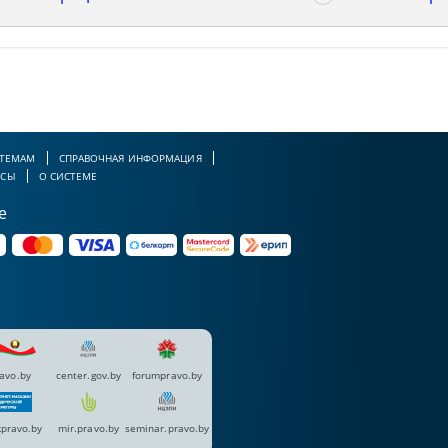
 ТЕМАМ
СПРАВОЧНАЯ ИНФОРМАЦИЯ
РСЫ
О СИСТЕМЕ
е
avo.by
center.gov.by
forumpravo.by
pravo.by
mir.pravo.by
seminar.pravo.by