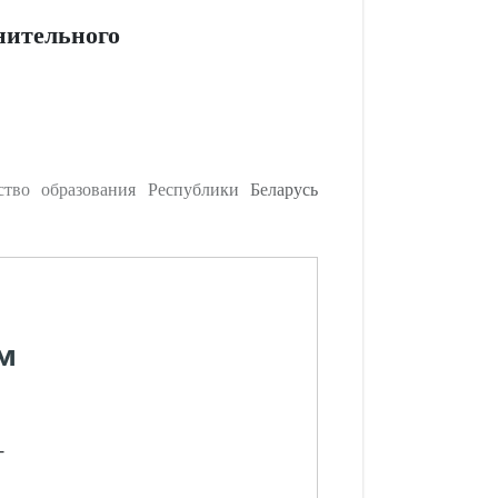
нительного
тво образования Республики Беларусь
м
-