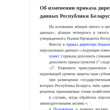
Об изменении приказа дир
данных Республики Беларусь
На основании абзацев пятого и ш
данных», абзацев четвертого и пятог
утвержденного Указом Президента Респ
Внести в
приказ директора Нацио
персональных данных» следующие измен
пункт 1
приказа дополнить словами 
1
дополнить приказ пунктом 1
следу
1
«
1
. Разрешить трансграничную 
надлежащий уровень защиты прав субъе
при размещении государственным
которых Республика Беларусь либо адми
решения, принимаемые этими хозяйствен
в случаях, когда обработка перс
законодательными актами.
»
;
в
Положении
о порядке выдачи р