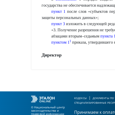
государства не обеспечивается надлежа
пункт 1
после слов «субъектов пе
защиты персональных данных»;
пункт 3
изложить в следующей ред
«
3. Получение разрешения не требу
абзацами вторым–седьмым
пункта 
1
пунктом 1
приказа, утвердившего 
Директор
КОДЕКСЫ
ДОКУМЕНТЫ ПО
СПЕЦИАЛИЗИРОВАННЫЕ РЕСУ
© Национальный центр
законодательства и
Принимаем к оплат
правовой информации