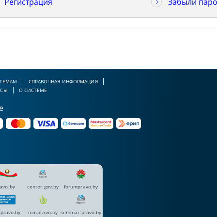
Регистрация
Забыли паро
 ТЕМАМ
СПРАВОЧНАЯ ИНФОРМАЦИЯ
РСЫ
О СИСТЕМЕ
е
avo.by
center.gov.by
forumpravo.by
pravo.by
mir.pravo.by
seminar.pravo.by