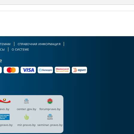
 ТЕМАМ
СПРАВОЧНАЯ ИНФОРМАЦИЯ
РСЫ
О СИСТЕМЕ
е
avo.by
center.gov.by
forumpravo.by
pravo.by
mir.pravo.by
seminar.pravo.by