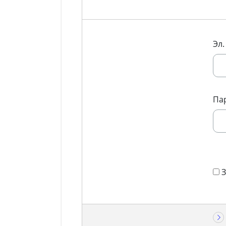
Эл.
Па