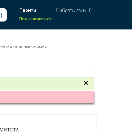
Выбрать язык
Войти
Подключиться
делении полномочиями»
ОМИТЕТА