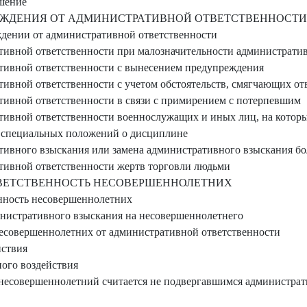
шение
ЖДЕНИЯ ОТ АДМИНИСТРАТИВНОЙ ОТВЕТСТВЕННОСТИ
дении от административной ответственности
ивной ответственности при малозначительности администрати
тивной ответственности с вынесением предупреждения
ивной ответственности с учетом обстоятельств, смягчающих от
ивной ответственности в связи с примирением с потерпевшим
ивной ответственности военнослужащих и иных лиц, на которы
 специальных положений о дисциплине
ивного взыскания или замена административного взыскания бол
ивной ответственности жертв торговли людьми
ВЕТСТВЕННОСТЬ НЕСОВЕРШЕННОЛЕТНИХ
нность несовершеннолетних
нистративного взыскания на несовершеннолетнего
есовершеннолетних от административной ответственности
йствия
ого воздействия
 несовершеннолетний считается не подвергавшимся администра