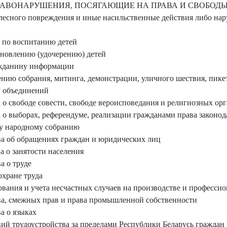
АВОНАРУШЕНИЯ, ПОСЯГАЮЩИЕ НА ПРАВА И СВОБОДЫ
есного повреждения и иные насильственные действия либо на
 по воспитанию детей
новлению (удочерению) детей
ажданину информации
нию собрания, митинга, демонстрации, уличного шествия, пике
у объединений
о свободе совести, свободе вероисповедания и религиозных ор
 о выборах, референдуме, реализации гражданами права законод
у народному собранию
а об обращениях граждан и юридических лиц
 о занятости населения
а о труде
хране труда
вания и учета несчастных случаев на производстве и професси
а, смежных прав и права промышленной собственности
а о языках
ий трудоустройства за пределами Республики Беларусь граждан