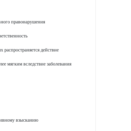
вного правонарушения
ветственность
х распространяется действие
ее мягким вследствие заболевания
тивному взысканию