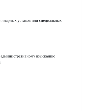
плинарных уставов или специальных
ся административному взысканию
Е