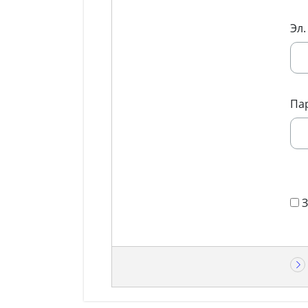
Эл.
Па