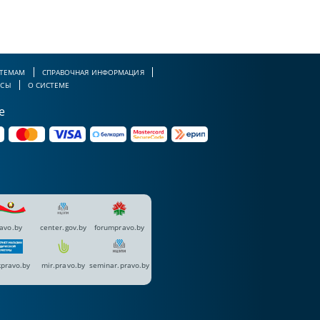
 ТЕМАМ
СПРАВОЧНАЯ ИНФОРМАЦИЯ
РСЫ
О СИСТЕМЕ
е
avo.by
center.gov.by
forumpravo.by
pravo.by
mir.pravo.by
seminar.pravo.by