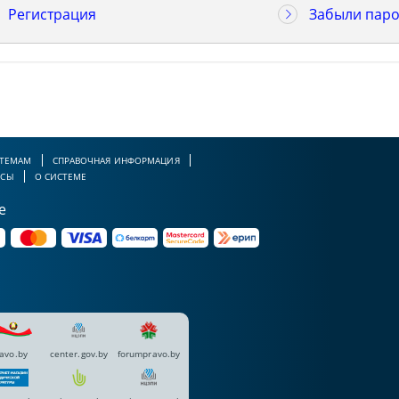
Регистрация
Забыли паро
 ТЕМАМ
СПРАВОЧНАЯ ИНФОРМАЦИЯ
РСЫ
О СИСТЕМЕ
е
avo.by
center.gov.by
forumpravo.by