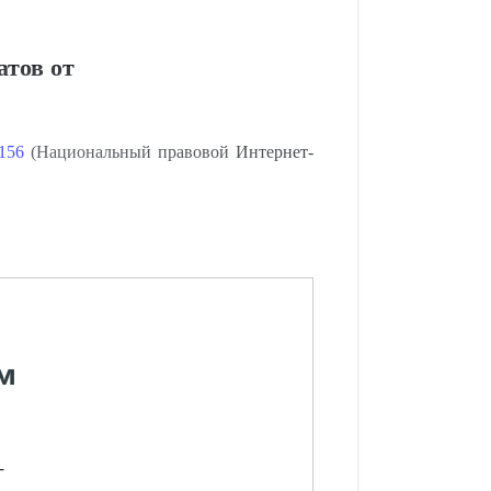
атов от
156
(Национальный правовой Интернет-
м
-