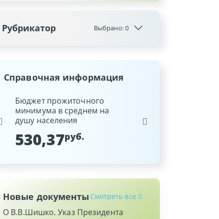
Рубрикатор
Выбрано:
0
Справочная информация
ина
Бюджет прожиточного
Ставка рефинансиров
минимума в среднем на
Национального банка
душу населения
Республики Беларусь
530,37
9,25
руб.
%
Новые документы
Смотреть все
О В.В.Шишко. Указ Президента