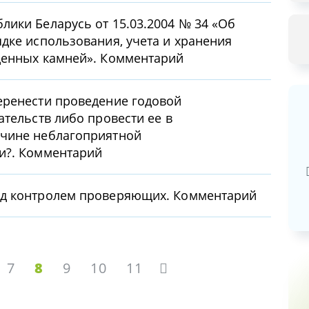
ики Беларусь от 15.03.2004 № 34 «Об
дке использования, учета и хранения
ценных камней». Комментарий
еренести проведение годовой
ательств либо провести ее в
чине неблагоприятной
Базовая арендная велич
и?. Комментарий
20,03
руб.
од контролем проверяющих. Комментарий
7
8
9
10
11