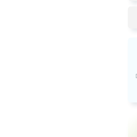
Базовая арендная велич
20,03
руб.