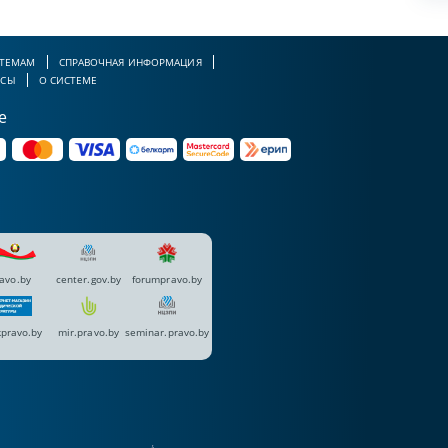
 ТЕМАМ
СПРАВОЧНАЯ ИНФОРМАЦИЯ
РСЫ
О СИСТЕМЕ
е
avo.by
center.gov.by
forumpravo.by
pravo.by
mir.pravo.by
seminar.pravo.by