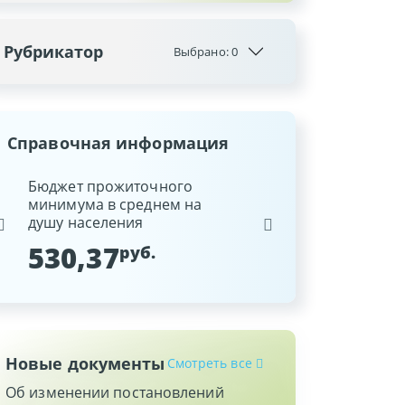
Рубрикатор
Выбрано:
0
Справочная информация
ина
Бюджет прожиточного
Ставка рефинансиров
минимума в среднем на
Национального банка
душу населения
Республики Беларусь
530,37
9,25
руб.
%
Новые документы
Смотреть все
Об изменении постановлений