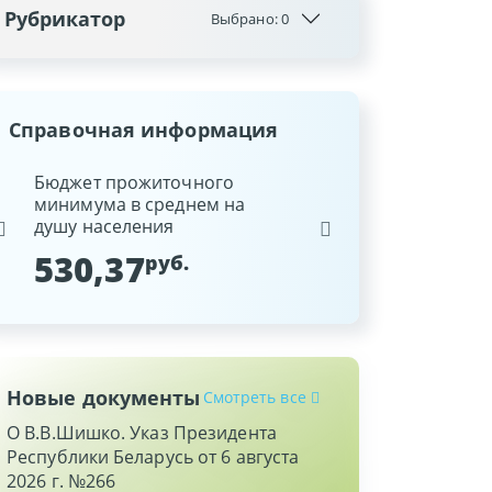
Рубрикатор
Выбрано:
0
Справочная информация
ина
Бюджет прожиточного
Ставка рефинансиров
минимума в среднем на
Национального банка
душу населения
Республики Беларусь
530,37
9,25
руб.
%
Новые документы
Смотреть все
О В.В.Шишко. Указ Президента
Республики Беларусь от 6 августа
2026 г. №266