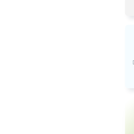
Базовая арендная велич
20,03
руб.