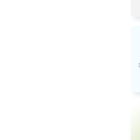
Базовая арендная велич
20,03
руб.