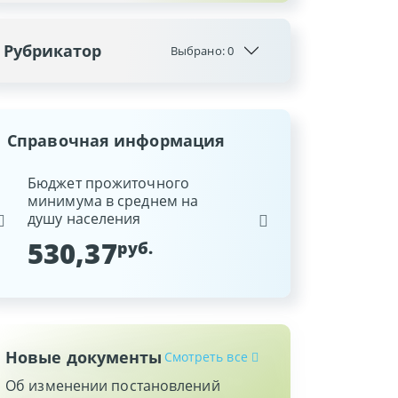
Рубрикатор
Выбрано:
0
Справочная информация
ина
Бюджет прожиточного
Ставка рефинансиров
минимума в среднем на
Национального банка
душу населения
Республики Беларусь
530,37
9,25
руб.
%
Новые документы
Смотреть все
Об изменении постановлений