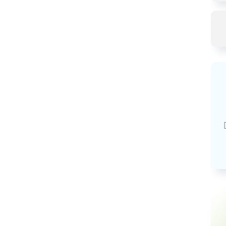
Базовая арендная велич
20,03
руб.