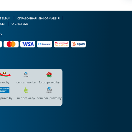
 ТЕМАМ
СПРАВОЧНАЯ ИНФОРМАЦИЯ
РСЫ
О СИСТЕМЕ
е
avo.by
center.gov.by
forumpravo.by
pravo.by
mir.pravo.by
seminar.pravo.by