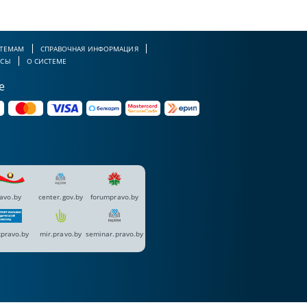
 ТЕМАМ
СПРАВОЧНАЯ ИНФОРМАЦИЯ
РСЫ
О СИСТЕМЕ
е
avo.by
center.gov.by
forumpravo.by
pravo.by
mir.pravo.by
seminar.pravo.by