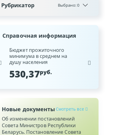
Рубрикатор
Выбрано:
0
Справочная информация
ина
Бюджет прожиточного
Ставка рефинансиров
минимума в среднем на
Национального банка
душу населения
Республики Беларусь
530,37
9,25
руб.
%
Новые документы
Смотреть все
Об изменении постановлений
Совета Министров Республики
Беларусь. Постановление Совета