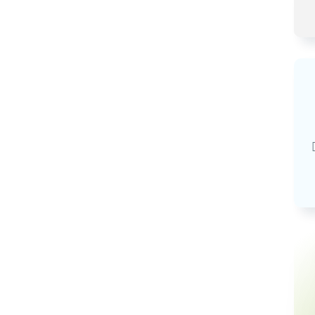
Базовая арендная велич
20,03
руб.