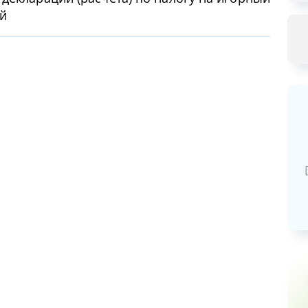
ий
Базовая арендная велич
20,03
руб.