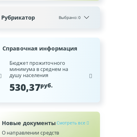
Рубрикатор
Выбрано:
0
Справочная информация
ина
Бюджет прожиточного
Ставка рефинансиров
минимума в среднем на
Национального банка
душу населения
Республики Беларусь
530,37
9,25
руб.
%
Новые документы
Смотреть все
О направлении средств