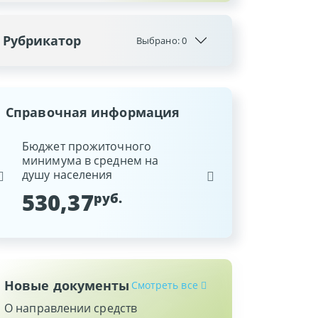
Рубрикатор
Выбрано:
0
Справочная информация
ина
Бюджет прожиточного
Ставка рефинансиров
минимума в среднем на
Национального банка
душу населения
Республики Беларусь
530,37
9,25
руб.
%
Новые документы
Смотреть все
О направлении средств