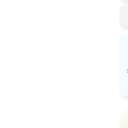
Базовая арендная велич
20,03
руб.