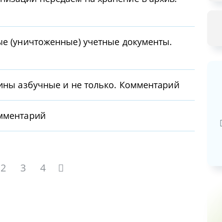
ые (уничтоженные) учетные документы.
тины азбучные и не только. Комментарий
Базовая арендная велич
омментарий
20,03
руб.
2
3
4