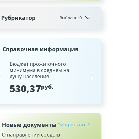
Рубрикатор
Выбрано:
0
Справочная информация
ина
Бюджет прожиточного
Ставка рефинансиров
минимума в среднем на
Национального банка
душу населения
Республики Беларусь
530,37
9,25
руб.
%
Новые документы
Смотреть все
О направлении средств