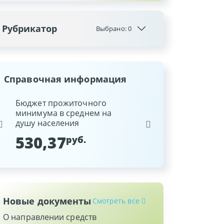
Рубрикатор
Выбрано:
0
Справочная информация
ина
Бюджет прожиточного
Ставка рефинансиров
минимума в среднем на
Национального банка
душу населения
Республики Беларусь
530,37
9,25
руб.
%
Новые документы
Смотреть все
О направлении средств