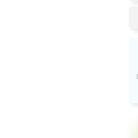
Базовая арендная велич
20,03
руб.