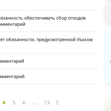
бязанность обеспечивать сбор отходов
Комментарий
ает обязанности, предусмотренной Указом
Базовая арендная велич
20,03
руб.
омментарий
омментарий
4
5
6
...
13