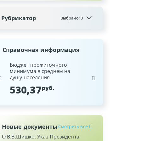
Рубрикатор
Выбрано:
0
Справочная информация
ина
Бюджет прожиточного
Ставка рефинансиров
минимума в среднем на
Национального банка
душу населения
Республики Беларусь
530,37
9,25
руб.
%
Новые документы
Смотреть все
О В.В.Шишко. Указ Президента