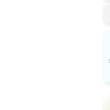
Базовая арендная велич
20,03
руб.