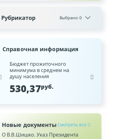
Рубрикатор
Выбрано:
0
Справочная информация
ина
Бюджет прожиточного
Ставка рефинансиров
минимума в среднем на
Национального банка
душу населения
Республики Беларусь
530,37
9,25
руб.
%
Новые документы
Смотреть все
О В.В.Шишко. Указ Президента