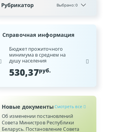
Рубрикатор
Выбрано:
0
Справочная информация
ина
Бюджет прожиточного
Ставка рефинансиров
минимума в среднем на
Национального банка
душу населения
Республики Беларусь
530,37
9,25
руб.
%
Новые документы
Смотреть все
Об изменении постановлений
Совета Министров Республики
Беларусь. Постановление Совета