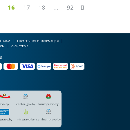
16
17
18
...
92
 ТЕМАМ
СПРАВОЧНАЯ ИНФОРМАЦИЯ
РСЫ
О СИСТЕМЕ
е
avo.by
center.gov.by
forumpravo.by
pravo.by
mir.pravo.by
seminar.pravo.by