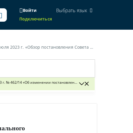
Выбрать язык
Войти
Подключиться
ния Совета Министров Республики Беларусь и Национального банка Республики Беларусь от 22 июля 2022 г. № 482/16"»
 г. № 462/14 «Об изменении постановления Совета Министров Республики 
нального