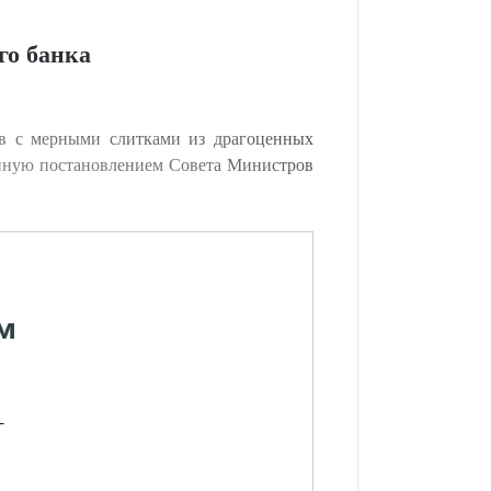
го банка
в с мерными слитками из драгоценных
енную постановлением Совета Министров
м
-