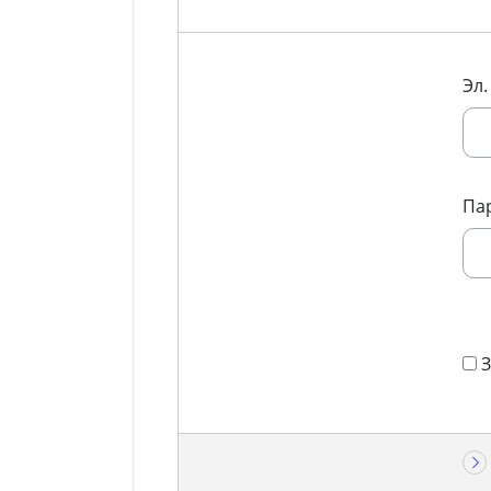
Эл.
Па