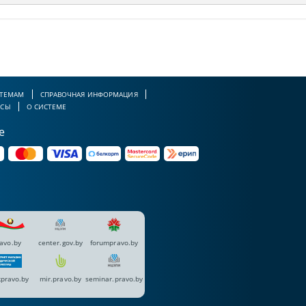
 ТЕМАМ
СПРАВОЧНАЯ ИНФОРМАЦИЯ
РСЫ
О СИСТЕМЕ
е
avo.by
center.gov.by
forumpravo.by
pravo.by
mir.pravo.by
seminar.pravo.by